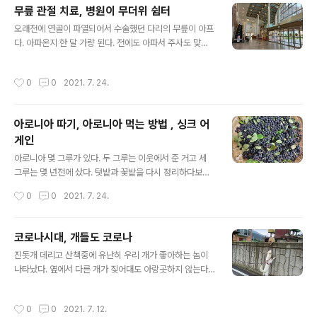
찼다. 또 하나는 남은 것들에다 몇 뿌리 보충해서 심었다.
무릎 관절 치료, 병원이 무더위 쉼터
창문 있는 곳에 두고 먹을 생각을 하니 기분이 좋다. 따로
글 내용
잘라놓은 대파로 대파 닭개장을 해본다. 냉동실에 있는 닭
오래전에 연골이 파열되어서 수술했던 다리의 무릎이 아프
가슴살을 꺼내 삶아서 결대로 찢어놓고 삶은 물은 나중에
다. 아파온지 한 달 가량 된다. 전에도 아파서 주사도 맞고
육수로 쓴다. 굵은 대파와 토란대는 살짝 삶아서 새끼손가
약도 먹었었는데 또 그렇다. 아픈 이유를 곰곰 생각해보니
락 길이 정도로 잘라놓는다. 삶지 않은 대파도 조금 필요하
비탈길이 문제였다. 산책길을 찾아다니는 게 취미가 되었
작성시간
0
0
2021. 7. 24.
다. 양파는..
는데 어느 날은 오붓한 오솔길같은 조용한 길을 만났다. 다
좋은데 경사도가 높은 게 문제였다. 올라갈 땐 몰랐는데 내
려올 때 알게 된 길이다. 집에 와서 다른 날보다 무릎이 뻐
아로니아 따기, 아로니아 먹는 방법 , 싱크 어
근하고 아팠다. ‘좀 쉬면 나아지겠지’ 했다. 한 달이 지나도
게인
록 무릎은 나아지질 않았다. 병원가기 이틀 전엔 잠자리에
글 내용
들어서서 아팠다. 쉽게 잠이 들 수가 없을 정도였다. ‘아, 정
아로니아 몇 그루가 있다. 두 그루는 이웃에서 준 거고 세
말로 병원에 가봐야 겠구나.’ 예약한 후 이틀뒤에 병원에 갔
그루는 몇 년전에 샀다. 텃밭과 꽃밭을 다시 정리하다보니
다. 국립교통재활병원이다. 전에 진료를 했던 의사여서 별
두 그루는 옮겼다. 옮긴 것은 아로니아가 조금 열렸다. 이동
작성시간
0
0
2021. 7. 24.
어려움 없이 진..
하지 않고 좋은 자리에서 계속 자란 것이 가장 많은 열매를
달았다. 나무 하나에서 한 바구니 이상 땄다. 새까맣게 열린
것이 예쁘다. 새까맣다고 해도 바로 따지 않아도 된다. 어떤
코로나시대, 개들도 코로나
이는 열매의 줄기가 갈색으로 변한 후에 따면 단맛이 더 난
글 내용
진돗개 데리고 산책중에 유난히 우리 개가 좋아하는 놈이
다고 했다. 아마도 가장 잘 익었을 때인 것 같다. 꼭지 줄기
나타났다. 옆에서 다른 개가 짖어대도 아랑곳하지 않는다.
도 따고 이파리도 딴 후 열매만 모아서 잘 씻는다. 물기를
아마도 그놈은 암놈인가보다. 우리 개가 암놈이니까. 어찌
빼서 비닐봉지에 담아 냉동실에 넣어 놓는다. 아로니아는
나 좋아하는지 옹벽에 기대어 끙끙대며 서로 가까이 가려
블루베리와 달라서 떫고 신맛이 나기에 그냥 먹을 수가 없
작성시간
0
0
2021. 7. 12.
고 몸을 길게 늘인다. 그 놈도 끙끙대며 냄새를 맡으려 한
다. 먹고 싶을 때 먹더라도 20알 정도만 먹으라고 한다. 세