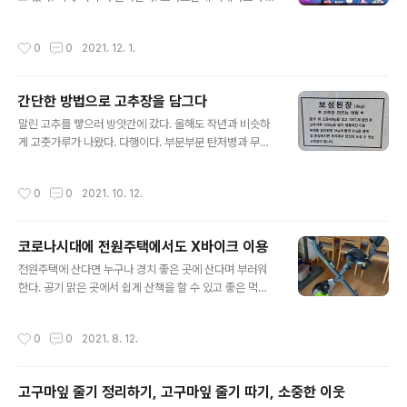
은 발바닥과 몸으로 집안에 들어가면 깔개까지 젖는다. 비
을 깔고 만든다. 줌으로 하는데 잘 모르는 것은 여쭈어가면
가 아주 많이 올 때는 안 나오지만 보슬보슬 내릴 때는 자주
서 하니 잘 해결이 되었다. 강사가 열심히 잘 가르쳐주신다.
작성시간
0
0
2021. 12. 1.
나온다. 강아지를..
키네마스터 앱뿐 아니라 다른 프로그램도 소개해줘서 다양
한 정보를 접했다. 유튜브를 올리는데 필요한 것도 같이 알
려주니 정말 유용한 강의다. 유튜브를 어떻게 올리고 관리
간단한 방법으로 고추장을 담그다
하는지 아무 것도 몰랐던 게 엊그제같다. 썸네일이라는 말
글 내용
에 대해서 조차 몰랐으니 말이다. 미리캔버스라는 곳에서
말린 고추를 빻으러 방앗간에 갔다. 올해도 작년과 비슷하
썸네일을 만드니 재미있고 쉽다. 유튜브에 올릴 때 썸네일
게 고춧가루가 나왔다. 다행이다. 부분부분 탄저병과 무름
을 미리 만들지는 않는다. 예약날짜를 정해 올려놓고 나서
병이 나와서 뚝뚝 떨어지는 고추가 많았다. 이웃집에서 고
보이는 첫화면이 마음에 안 들 경우에 만든다. 키네마스터
추장 간단하게 담는 방법으로 된장을 섞어 담그면 된다고
작성시간
0
0
2021. 10. 12.
로 만들기도 하고 미리캔버스로 만들기도..
알려주었다. 방앗간에서 판다고 하여 나도 담가보기로 했
다. 고추가 1.2키로가 필요하니 세근정도는 고추장용으로
곱게 빻았다. 어떻게 된장을 넣어서 고추장이 될까 하면서
코로나시대에 전원주택에서도 X바이크 이용
도 해보기로 했다. 물 1리터에 소금 400그램을 넣어서 팔
글 내용
팔 끓였다. 고춧가루 1.2키로를 넣어 엉긴 것을 한참 풀어
전원주택에 산다면 누구나 경치 좋은 곳에 산다며 부러워
보는데 덩어리져서 잘 안 되었다. 어느 정도 한 다음에 보성
한다. 공기 맑은 곳에서 쉽게 산책을 할 수 있고 좋은 먹거
된장 3키로와 물엿(조청)3키로를 넣아 섞었다. 고춧가루가
리를 생산하거나 해서 먹을 수 있기 때문이다. 정말 그렇다.
뭉쳐서 잘 안 풀어져서 주걱과 숟가락으로 좀 풀은 다음 도
그런 전원주택에서 사는데도 한 가지 걱정거리가 있다. 산
작성시간
0
0
2021. 8. 12.
깨비방망이를 돌려주니 잘 풀렸다..
책을 자주 하는데도 내 근육은 지킬 자신이 없다. 근육을 지
키려면 단백질을 많이 먹어야한다. 초유단백질도 먹고 매
끼마다 먹으려고 애를 쓴다. 초유단백질은 아기들 먹는 분
고구마잎 줄기 정리하기, 고구마잎 줄기 따기, 소중한 이웃
유맛이다. 좀 이상하긴 해도 먹을만 하다. 먹는 것 말고 근
글 내용