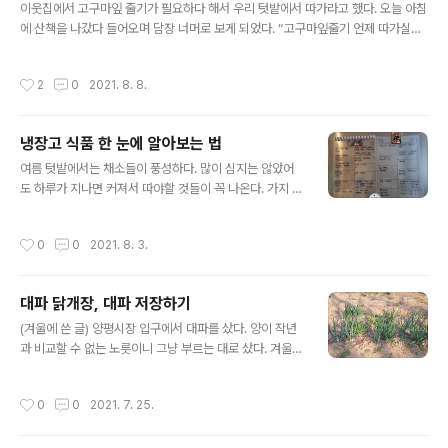
육을 살리려면 근육운동을 해야한다. 팔운동을 위한 스프
이웃집에서 고구마잎 줄기가 필요하다 해서 우리 텃밭에서 따가라고 했다. 오늘 아침
링기구도 있지만 도구가 돌아다닐 뿐 하게되질 않는다. 다
에 산책을 나갔다 들어오며 담장 너머로 보게 되었다. “고구마잎줄기 언제 따가실래
른 것 어떤 운동거리가 있을까 생각해보니 실내 헬스바이
요?” “지금 따갈게요.” “지금은 더운데 괜찮나요?” “저녁에는 서울에 가야해서 지금
크다. 자리를 차지하며 떡 버티고 있으니 쳐다보다가도 올
이 나아요.” 산책하고 난 뒤라 샤워를 해야해서 대문을 잠기지 않게 받침대를 놓고 살
작성시간
2
0
2021. 8. 8.
라가기만 하면 하게될 것 같다. 30분..
짝 열어놓았다. 샤워를 하고 나가보니 고구마밭에 계셨다. 나는 아이스바 두 개를 들
고 나가서 드리고 같이 먹었다. 아주머니는 잎줄기를 보시더니 더 정리해야 한다며
정리하는 법을 알려주셨다. 고구마 원줄기 서너개만 남긴다. 원줄기에서 나온 곁줄기
냉장고 식품 한 눈에 알아보는 법
는 잘라내고 원줄기가 길게 자란 경우 땅으로 뻗어나가면 뿌리가 다시 생기니 두둑
글 내용
위로 걷어올려주어야 한다. 너무 길면 잘라도 되지만 짧게 ..
여름 텃밭에서는 채소들이 풍성하다. 많이 심지는 않았어
도 하루가 지나면 커져서 따야할 것들이 꼭 나온다. 가지 호
박 오이가 기둥줄에 매달려 그네를 탄다. 요리할 때 바로 쓸
것들로 몇 개씩 고추를 따서 넣어놓는다. 작년에 꽈리고추
작성시간
0
0
2021. 8. 3.
를 안 따고 두었다가 따서 멸치조림을 했더니 고추가 매워
서 나는 먹을 수가 없었다. 올해는 적당히 크면 따서 냉장고
에 넣어둔다. 깻잎을 따서 만들어놓은 깻잎찜이 한 통 있다.
대파 닭개장, 대파 저장하기
깻잎 200장을 따서 만든 것이다. 오늘은 고구마잎줄기를
글 내용
따서 김치를 만들어 넣었다. 그러다 보니 냉장고에 넣어놓
(겨울에 쓴 글) 양평시장 입구에서 대파를 샀다. 양이 작년
은 채소와 만든 반찬들로 자꾸 찬다. 반찬은 그래도 좀 기간
과 비교할 수 없는 노릇이니 그냥 부르는 대로 샀다. 겨울이
이 연장되는 데 채소들은 적정기간이 지나면 상해서 못 먹
라 텃밭이 쉬고 있으니 화분에 심어서 두고 먹을 예정이다.
는다. 어디에 무엇이 있는지 까맣게 잊고 나중에 넣은 것을
전에 사서 쓰고 남은 것이 조금 있다. 같이 심으면 된다. 빈
작성시간
0
0
2021. 7. 25.
해먹고 나는 바람에 먼..
화분이 또 하나 있어서 화분 두 개에 파를 심었다. 오늘 해
먹을 파는 따로 잘라놓는다. 화분 한 개는 굵은 대파가 꽉