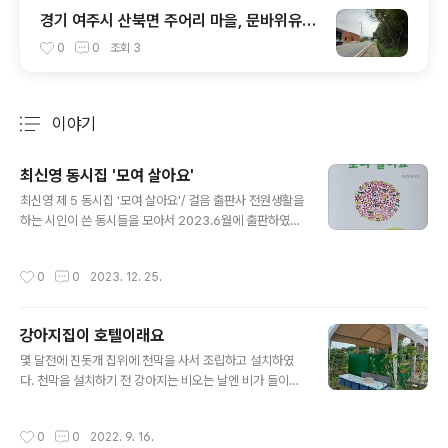
경기 여주시 산북면 주어리 마을, 문바위유원
지, 품실야영장, 양자산등산로 산책
0
0
조회
3
이야기
분류 전체보기
주요 글 목록
최신영 동시집 '모여 살아요'
글 내용
최신영 제 5 동시집 '모여 살아요'/ 걸음 출판사 전원생활을
하는 시인이 쓴 동시들을 모아서 2023.6월에 출판하였다.
모여 사는 우리들 삶처럼 꽃밭에도 텃밭에도 모여 사는 것
드로 넘쳐난다. 그들의 모습을 진솔하게 쓴 동시집이다.
작성시간
0
0
2023. 12. 25.
강아지집이 호텔이래요
글 내용
몇 달전에 진돗개 집위에 천막을 사서 조립하고 설치하였
다. 천막을 설치하기 전 강아지는 비오는 날엔 비가 들이치
고 맑은 날엔 해가 쨍쨍 내리쬐서 뜨거우니 안절부절했었
다. 그러니 햇빛을 피해 집 둘레를 다니며 작은 그늘에 기대
작성시간
0
0
2022. 9. 16.
어 엎드렸었다. 이젠 날씨에 상관없이 편안히 이리저리 둘