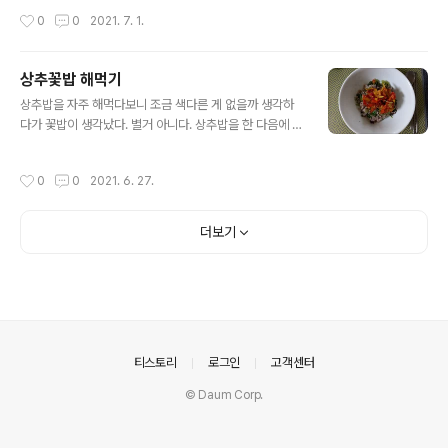
로 잘랐다. 재처리를 안 해도 된다고 하는데도 남편은 벽난
다. 바람불 때 쓰러져서 묶어주었었는데 어느새 추수할 때
작성시간
0
0
2021. 7. 1.
로에 남겨둔 재에 잘라..
가 되다니 놀랍다. 이웃집들도 윗부분만 잘라서 햇빛에 말
리고 낱알을 거둬들였단다. 7월 초하루. 보리낱알의 탄생
을 기념하는 날이 되었다. 그동안 비를 맞기도 해서 어쩌나
상추꽃밥 해먹기
했는데 다 말랐다. 자루에 넣고 발로 밟았다. 비틀 듯이 해
글 내용
야 잘 떨어진다. 바닥에 천막천을 깔고 자루에 넣어 밟은 것
상추밥을 자주 해먹다보니 조금 색다른 게 없을까 생각하
을 꺼내서 더 비틀어 밟았다. 아직 떨어지지 않은 낱알들과
다가 꽃밥이 생각났다. 별거 아니다. 상추밥을 한 다음에 꽃
까실한 수염들이 마저 떨어진다. 선풍기를 세게 틀어놓고
을 얹어서 같이 비비면 된다. 꽃밭에 올해는 한련을 많이 심
바람에 날려가며 멀리 날아간 까실한 것들은 쓸어버린다.
었다. 씨가 단단해서 그런지 싹이 나는데 오래 걸렸다. 지금
작성시간
0
0
2021. 6. 27.
물론 그것들은 모아서 거름..
한창 피어서 예쁘다. 한련화를 따서 식초물에 담갔다가 건
져서 살살 씻어 물기를 뺀 후에 얹는다. 꽃을 먹으니 꽃처럼
내 마음이 예뻐지는 것 같다. 아니 편안해진다. 양념장은 간
더보기
장으로 하니 상추의 오묘한 향기를 느낄 수 있어서 좋다.
의안내
티스토리
로그인
고객센터
© Daum Corp.