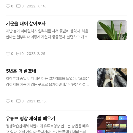
보니 손쉽게 담글 수 있을 것 같았다. 김치양념이니 평상시
키워야지.’ 두 이랑에 심은 것인데 고구마는 천연덕스럽게
작성시간
0
0
2022. 7. 14.
에 하던 대로 하면 될 것이지만 ..
잘 자란다. 고구마 줄기들을 잘라내어 한 곳에 모아보니 산
더미다. 본줄기는 자르지 않고 곁가지로 난 것들 중에 세 개
정도 남기고 잘랐기에 무척 많다. 고추도 작년보다 훨씬 잘
기운을 내어 살아보자
안 자란다. 병들어 버린 고추잎을 보면 남편은 속이 상하는
글 내용
가 보다. 이웃에서 고추밭에 풀을 왜 안 뽑느냐니까 포기했
지난 봄에 아마릴리스 알뿌리를 사서 꽃밭에 심었다. 처음
다고 말한다. 그 말에 이웃 고수님께서 와서 봐주시고는
만나는 알뿌리라 어떻게 자랄지 궁금했다. 날렵하고 매끄
“아래 잎이 말렸지만 새 잎을 보면 말리지 않으니 풀 뽑고
러운 잎을 사이에 두고 솟아오른 봉오리 빨간 꽃이 네 송이
고랑에 골을 내서 복합비료 뿌리고 흙으로 덮어요. 포기는
나 피어서 마당 한 귀퉁이를 빛나게 해주었다. 아직 초보라
작성시간
0
0
2022. 2. 25.
무슨 포기.” 남편..
씨앗 받는 것도 모르고 지나치고 말았다. 겨울이 되면 얼게
될거라서 화분에 심어서 유리창이 있는 데크에 놓아두었
다. 유달리 올 겨울은 추운 날씨가 계속 되었다. 깜박 잊고
5년은 더 살겠네
놔둔 화분이 생각나서 들여다보니 잎이 얼어서 녹아내리듯
글 내용
볼품이 없어졌다. 그 옆에 친구하라고 놔둔 군자란도 마찬
아침부터 종일 비가 내린다는 일기예보를 들었다. “오늘은
가지였다. 부랴부랴 실내로 들이고 얼어버린 잎들은 떼어
강아지를 지붕이 있는 곳으로 옮겨야겠네.” 남편은 직접 해
냈었다. 한달가량 지나 아마릴리스 잎이 한 잎 두잎 올라오
주지 않고 내게 해주라고 말을 건낸다. ‘직접 해주면 좋으련
고 그 옆에 작고 도톰한 것이 있었다. 아무리 살펴봐도 이파
만.’ 분양은 남편이 해오고 관리는 내가 한다. 아침마다 밥
작성시간
0
0
2021. 12. 15.
리는 아니니 꽃대였다. 꽃대는 내..
주고 물 갈아주고 깔개도 털어주고 한다. 덩치가 좀 있는 중
형견 진돗개라서 집안에서 키우지 않는다. 마당 귀퉁이에
데크를 만들어 주고 집을 올려 놓았다. 셀프로 데크를 만드
유튜브 영상 제작법 배우기
느라 하루가 다 갔었다. 단지 데크에 지붕이 없어 비가 오는
글 내용
날이면 비 맞지 않게 살핀다. 울타리 너머로 강아지가 지나
평생학습관에서 하반기에 유튜브영상 만드는 방법을 배우
가거나 할 때 짖으러 나왔다 들어가면 발바닥이 젖는다. 젖
고 있다. 이제 거의 다 끝나간다. 스마트폰에 키네마스터 앱