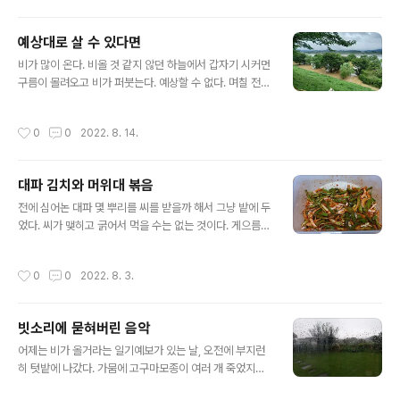
러보며 짖고 앉고 엎드려잔다. “보미야, 고맙다고 해라. 천
막 조립하느라 얼마나 고생한 줄 아냐?” 남편은 말도 못 알
예상대로 살 수 있다면
아듣는 진돗개와 나를 번갈아보며 말한다. 천막을 바라만
글 내용
봐도 묵은 체증이 쑥 내려가는 것같다. 천막을 인터넷으로
비가 많이 온다. 비올 것 같지 않던 하늘에서 갑자기 시커먼
주문했을 때 기둥을 어디에 세워야 튼튼할까를 고민하게
구름이 몰려오고 비가 퍼붓는다. 예상할 수 없다. 며칠 전에
되었다. 결국 나무틀을 짜서 시멘트를 개서 부어 양생을 하
도 티비가 안 나와서 서비스를 받았다. 알고 보니 번개와 천
였다. 세워질 기둥 바닥에 놓고 주어진 나사못을 박았다. 강
둥이 칠 때 단자가 충격을 받은 것이었다. 어쩐지 번개가 번
작성시간
0
0
2022. 8. 14.
한 태풍이 와도 꿈쩍도 안 했다...
쩍하고 나서 티비가 꺼졌으니 말이다. 봄에 비가 너무 안 와
서 물관리를 잘 못한 고추가 병들고 잘 못 자랐다. 이젠 비
가 너무 많이 와서 병에 걸려 익지도 못하고 떨어진다. 요즘
대파 김치와 머위대 볶음
툭툭 떨어지는 것들 모아서 태울 곳으로 보내고 익은 것들
글 내용
은 모아서 건조하기에 바쁘다. 비가 와서 좋은 것들은 풀과
전에 심어논 대파 몇 뿌리를 씨를 받을까 해서 그냥 밭에 두
나무다. 우후죽순처럼 솟아나고 자라는 풀들을 이길 재간
었다. 씨가 맺히고 굵어서 먹을 수는 없는 것이다. 게으름도
이 없다. 한 구석씩 달래고 어르고 뽑는 중이다. 영산홍도
있고 날씨도 변덕스러워서 방치해두었다. 올해 날씨가 가
새 가지를 뻗어나가며 잘 자란다. 미스킴라일락도 풍성하
물었다가 장마가 들었다가 좀 괜찮나싶더니 또 장마다. 지
작성시간
0
0
2022. 8. 3.
게 가지를 뻗고..
난 장마로 촉촉해진 땅에 대파 옆에서 새순을 쏟아내었다.
새순이 자라 연한 대파가 되었다. 장마가 또 온다해서 대파
무리를 뽑았다. 가는 것들은 양념으로 쓰려고 썰어서 비닐
빗소리에 묻혀버린 음악
팩에 넣어 냉동실에 넣었다. 남은 것들을 어찌하나 하다가
글 내용
몇 뿌리는 굵게 썰어서 냉동실에 들여보냈다. 그리그리 하
어제는 비가 올거라는 일기예보가 있는 날, 오전에 부지런
다가 하루가 지나 오늘은 나머지 대파를 정리해야 했다. 대
히 텃밭에 나갔다. 가뭄에 고구마모종이 여러 개 죽었지만
파김치가 맛있다는 말을 들은 적이 있어서 블로그를 찾아
살아있는 것들은 어느새 밭을 가득 메웠다. ‘있는 거라도 잘