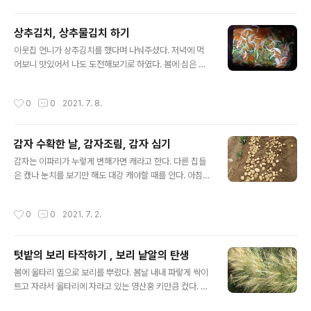
다. 이 사진을 본 친구는 마치 동독과 서독의 안쓰런 장면이
사람이..
생각난다고 했다. 남과 북의 사연도 마찬가지일 것 같다. 코
상추김치, 상추물김치 하기
로나시대. 우리는 서로 가까이 있어도 만날 수가 없다. 마스
글 내용
크를 쓰고 눈빛만 교차한다. 더 심해진 확진자들로 인해 저
이웃집 언니가 상추김치를 했다며 나눠주셨다. 저녁에 먹
녁엔 두 명만 만날 수가 있다. 마스크 벗고 무얼 먹을라 치
어보니 맛있어서 나도 도전해보기로 하였다. 봄에 심은 상
면 괜히 걱정이 된다. 무증상 감염자들이 많다고 하니까. 내
추가 잘 자라 친구네 나눠주고 해도 넘친다. 다 따 먹지 못
마음을 대신 알려주는 진돗개의 모습 무척 안타깝다. 만나
하니 점점 치마폭이 넓어진다. 키는 커가고 아래쪽의 잎들
작성시간
0
0
2021. 7. 8.
게 해줄 수 없는 장벽..
을 정리하느라 많이 따냈다. 봄상추는 이제 들어갈 때가 된
것이다. 여름이 되어가니 여름에 잘 견디는 상추를 심거나
상추를 위한 작은 그늘막을 해주어야 한다. 장마때는 비를
감자 수확한 날, 감자조림, 감자 심기
피할 수 있고 뜨거운 태양을 피해야 견딜수 있단다. 인터넷
글 내용
에서 살펴본 영상중에 마음에 드는 것으로 우선 물김치를
감자는 이파리가 누렇게 변해가면 캐라고 한다. 다른 집들
만들어 보았다. 상추 배 무 양파가 필요하다. 상추는 800
은 캤나 눈치를 보기만 해도 대강 캐야할 때를 안다. 아침에
그램 정도로 하고 양파는 한 개, 나머지는 조금씩 했다. 상
병원에 갔다오면서 보니 윗집에서 감자를 캐서 그 밭에 늘
추 적셔서 절이는 소금물이 중요하다. 비율은 물 2리터에
어놓았다. “오늘 감자 캐야겠네.” “그러게요. 감자 캐러 서
작성시간
0
0
2021. 7. 2.
천일염 반컵이다. 양념은 새..
울에서 내려왔나봐요. 내일부터 장마가 시작된다고 하니
싹이 나기전에 캐야지요.” 우리는 집에 오자마자 작업복으
로 갈아입고 감자를 캐러 나갔다. 알알이 땅속에 박혀있는
텃밭의 보리 타작하기 , 보리 낱알의 탄생
하얀 감자가 그렇게 이쁠 수가 없다. 다 캐서 널어놓으니 정
글 내용
말 마음이 뿌듯하다. 작년에 수확한 감자를 잘 보관했다가
봄에 울타리 옆으로 보리를 뿌렸다. 봄날 내내 파랗게 싹이
씨로 심어도 되긴 하지만 농원에서 파는 감자가 더 잘 큰다
트고 자라서 울타리에 자라고 있는 영산홍 키만큼 컸다. 초
는 말에 사서 심었다. 눈이 있는 부분을 잘 보고 두 개 정도
록빛 수벽이 되어 좋았다. 6월이 되니 점점 누렇게 변해갔