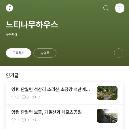
검색하기
티스토리
느티나무하우스
구독자
3
구독하기
방명록
신고하기 레이어
열기
인기글
양평 단월면 석산리 소리산 소금강 석산계곡 ,
소리산마을 산책
0
0
조회
4
양평 단월면 보뜰, 괘일산과 레포츠공원
0
0
조회
3